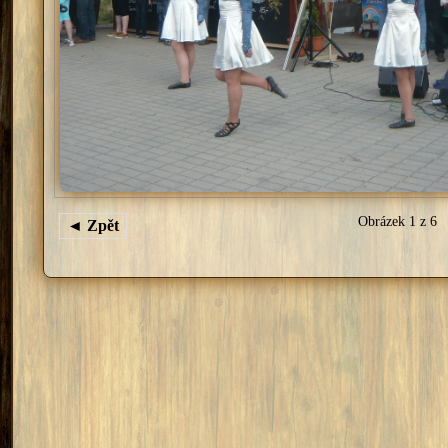
Obrázek 1 z 6
◄ Zpět