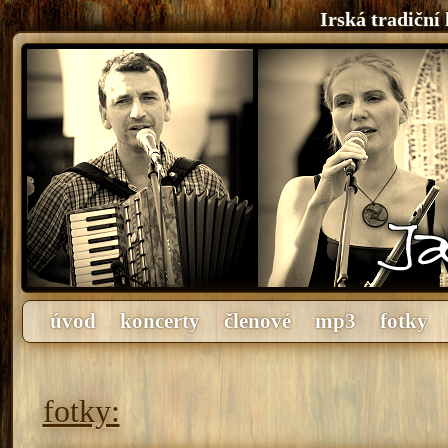
Irská tradiční
úvod
koncerty
členové
mp3
fotky
fotky: