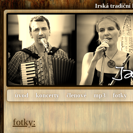
Irská tradiční
úvod
koncerty
členové
mp3
fotky
fotky: