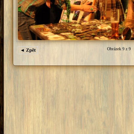
Obrázek 9 z 9
◄ Zpět